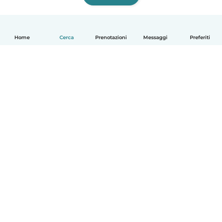
Home
Cerca
Prenotazioni
Messaggi
Preferiti
Italiano
Come funziona
Aiuto
Termini e privacy
Prezzi
Dati aziendali
Babysits per le aziende
Standard della community
© Babysits B.V.