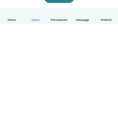
Home
Cerca
Prenotazioni
Messaggi
Preferiti
Italiano
Come funziona
Aiuto
Termini e privacy
Prezzi
Dati aziendali
Babysits per le aziende
Standard della community
© Babysits B.V.