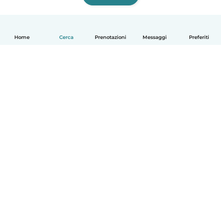
Home
Cerca
Prenotazioni
Messaggi
Preferiti
Italiano
Come funziona
Aiuto
Termini e privacy
Prezzi
Dati aziendali
Babysits per le aziende
Standard della community
© Babysits B.V.