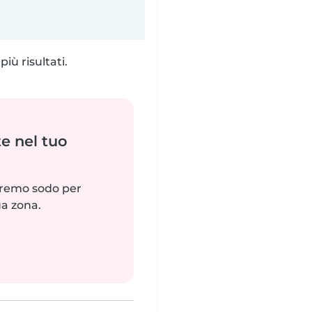
iù risultati.
e nel tuo
reremo sodo per
ua zona.