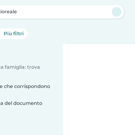
ioreale
Più filtri
a famiglia: trova
le che corrispondono
ria del documento