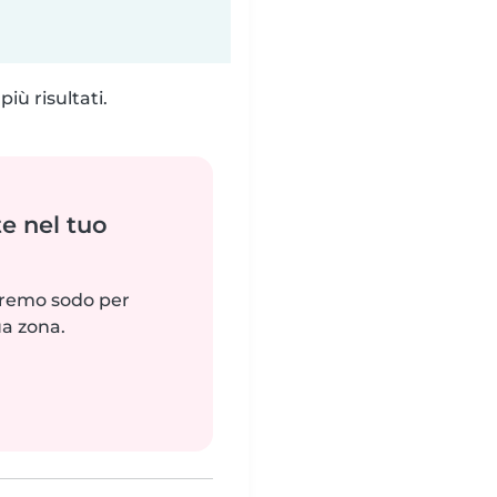
iù risultati.
e nel tuo
reremo sodo per
ua zona.