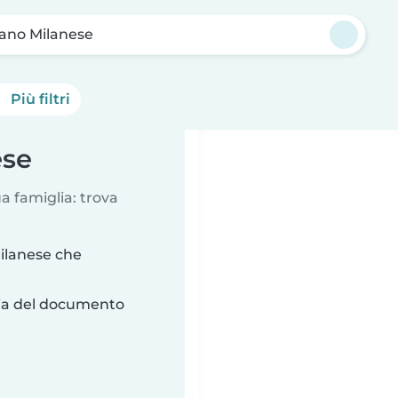
iano Milanese
Più filtri
ese
a famiglia: trova
ilanese che
ria del documento