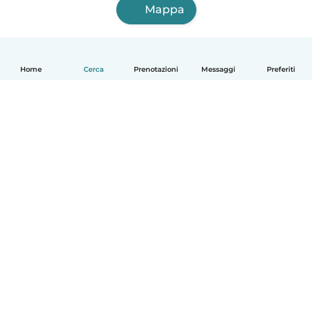
Mappa
Home
Cerca
Prenotazioni
Messaggi
Preferiti
Italiano
Come funziona
Aiuto
Termini e privacy
Prezzi
Dati aziendali
Babysits per le aziende
Standard della community