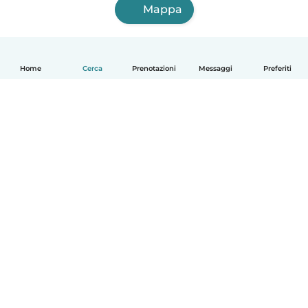
Mappa
Home
Cerca
Prenotazioni
Messaggi
Preferiti
Italiano
Come funziona
Aiuto
Termini e privacy
Prezzi
Dati aziendali
Babysits per le aziende
Standard della community