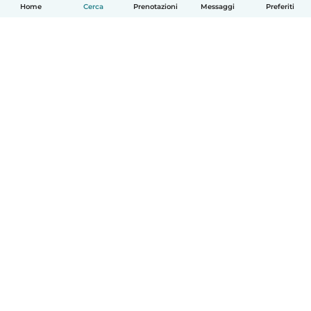
Home
Cerca
Prenotazioni
Messaggi
Preferiti
Italiano
Come funziona
Aiuto
Termini e privacy
Prezzi
Dati aziendali
Babysits per le aziende
Standard della community
© Babysits B.V.