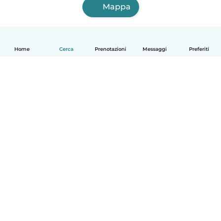
Mappa
Home
Cerca
Prenotazioni
Messaggi
Preferiti
Italiano
Come funziona
Aiuto
Termini e privacy
Prezzi
Dati aziendali
Babysits per le aziende
Standard della community