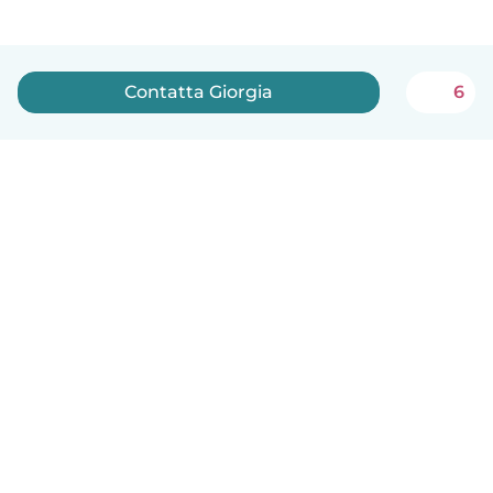
Contatta Giorgia
6
Italiano
Come funziona
Aiuto
Termini e privacy
Prezzi
Dati aziendali
Babysits per le aziende
Standard della community