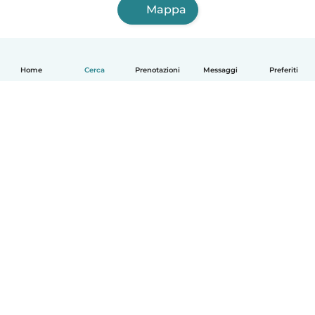
Mappa
Home
Cerca
Prenotazioni
Messaggi
Preferiti
Italiano
Come funziona
Aiuto
Termini e privacy
Prezzi
Dati aziendali
Babysits per le aziende
Standard della community