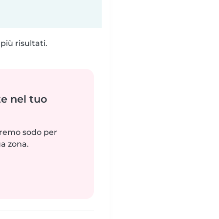
iù risultati.
e nel tuo
reremo sodo per
ua zona.