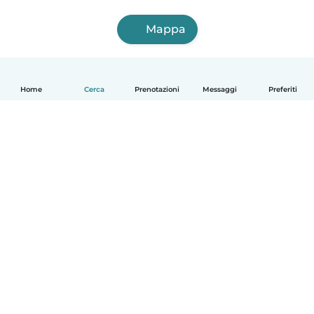
Mappa
Home
Cerca
Prenotazioni
Messaggi
Preferiti
Italiano
Come funziona
Aiuto
Termini e privacy
Prezzi
Dati aziendali
Babysits per le aziende
Standard della community