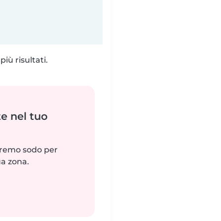
iù risultati.
e nel tuo
reremo sodo per
ua zona.