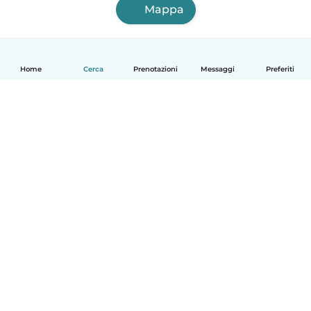
Mappa
Home
Cerca
Prenotazioni
Messaggi
Preferiti
Italiano
Come funziona
Aiuto
Termini e privacy
Prezzi
Dati aziendali
Babysits per le aziende
Standard della community