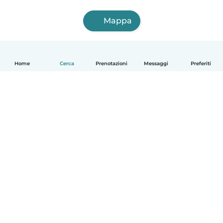
Mappa
Home
Cerca
Prenotazioni
Messaggi
Preferiti
Italiano
Come funziona
Aiuto
Termini e privacy
Prezzi
Dati aziendali
Babysits per le aziende
Standard della community