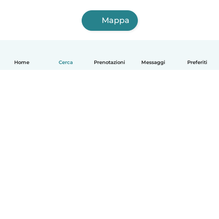
Mappa
Home
Cerca
Prenotazioni
Messaggi
Preferiti
Italiano
Come funziona
Aiuto
Termini e privacy
Prezzi
Dati aziendali
Babysits per le aziende
Standard della community