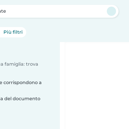
ate
Più filtri
a famiglia: trova
he corrispondono a
ria del documento