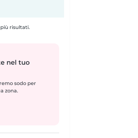
iù risultati.
e nel tuo
reremo sodo per
ua zona.