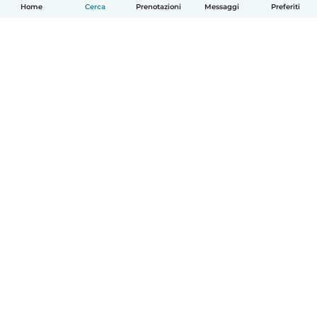
Home
Cerca
Prenotazioni
Messaggi
Preferiti
Italiano
Come funziona
Aiuto
Termini e privacy
Prezzi
Dati aziendali
Babysits per le aziende
Standard della community
© Babysits B.V.