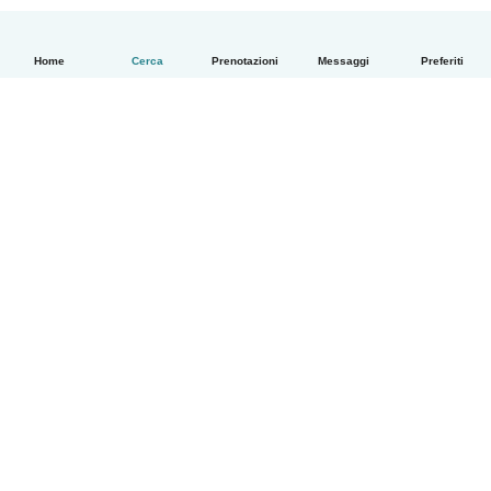
Home
Cerca
Prenotazioni
Messaggi
Preferiti
Italiano
Come funziona
Aiuto
Termini e privacy
Prezzi
Dati aziendali
Babysits per le aziende
Standard della community
© Babysits B.V.