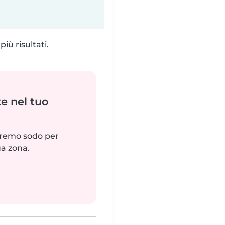
iù risultati.
e nel tuo
reremo sodo per
ua zona.