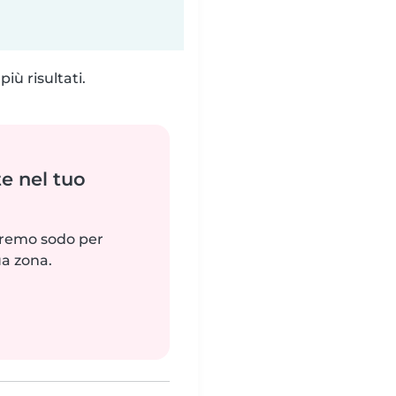
iù risultati.
e nel tuo
reremo sodo per
ua zona.