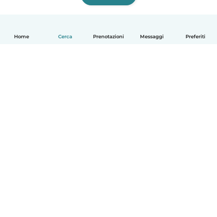
Home
Cerca
Prenotazioni
Messaggi
Preferiti
Italiano
Come funziona
Aiuto
Termini e privacy
Prezzi
Dati aziendali
Babysits per le aziende
Standard della community
© Babysits B.V.