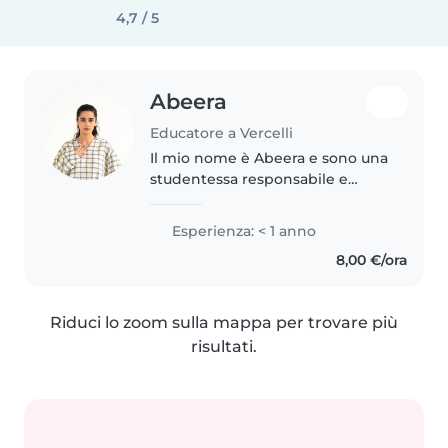
4,7 / 5
Abeera
Educatore a Vercelli
Il mio nome è Abeera e sono una
studentessa responsabile e
premurosa con un forte
interesse nel lavorare con i
Esperienza: < 1 anno
bambini. Sono paziente,
8,00 €/ora
amichevole e impegnata a
creare un ambiente sicuro,..
Riduci lo zoom sulla mappa per trovare più
risultati.