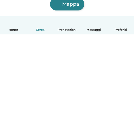
Mappa
Home
Cerca
Prenotazioni
Messaggi
Preferiti
Italiano
Come funziona
Aiuto
Termini e privacy
Prezzi
Dati aziendali
Babysits per le aziende
Standard della community