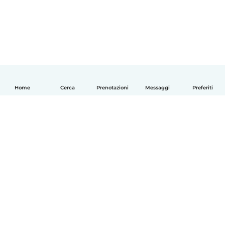
Home
Cerca
Prenotazioni
Messaggi
Preferiti
Italiano
Come funziona
Aiuto
Termini e privacy
Prezzi
Dati aziendali
Babysits per le aziende