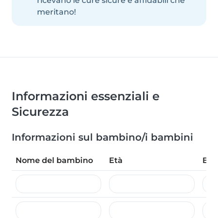
ricevano le cure sicure e affidabili che
meritano!
Informazioni essenziali e
Sicurezza
Informazioni sul bambino/i bambini
Nome del bambino
Età
Biso