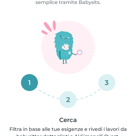
semplice tramite Babysits.
1
3
2
Cerca
Filtra in base alle tue esigenze e rivedi i lavori da