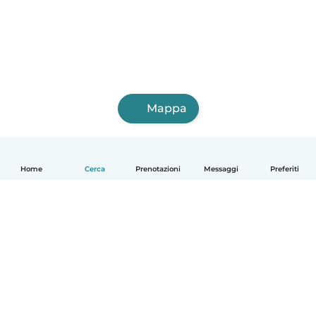
Mappa
Home
Cerca
Prenotazioni
Messaggi
Preferiti
Italiano
Come funziona
Aiuto
Termini e privacy
Prezzi
Dati aziendali
Babysits per le aziende