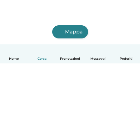
Mappa
Home
Cerca
Prenotazioni
Messaggi
Preferiti
Italiano
Come funziona
Aiuto
Termini e privacy
Prezzi
Dati aziendali
Babysits per le aziende
Standard della community