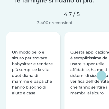
le famiglie si fidano di più.
4,7 / 5
3.400+ recensioni
Un modo bello e
Questa applicazion
sicuro per trovare
è semplicissima da
babysitter e rendere
usare, super utile,
più semplice la vita
affidabile, ha molti
quotidiana di
sistemi di sicurezza
mamme e papà che
verifica dell'identità
hanno bisogno di
che fanno sentire i
aiuto a casa!
membri al sicuro.