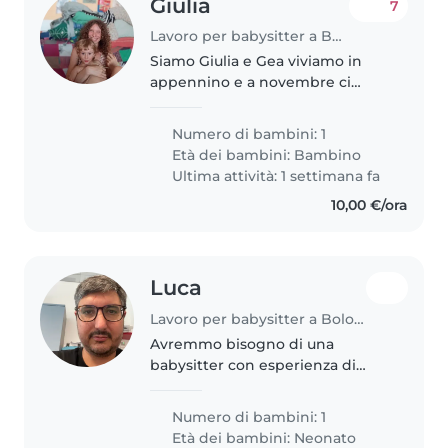
Giulia
7
Lavoro per babysitter a Bologna
Siamo Giulia e Gea viviamo in
appennino e a novembre ci
trasferiamo a Bologna con la
nostra gatta Missy Io Giulia ho 38
Numero di bambini: 1
anni sono psicoterapeuta e
Età dei bambini:
Bambino
credo molto nella rete come
Ultima attività: 1 settimana fa
supporto..
10,00 €/ora
Luca
Lavoro per babysitter a Bologna
Avremmo bisogno di una
babysitter con esperienza di
bambini piccoli di meno di 2
anni, che abbia l'automobile per
Numero di bambini: 1
andare a prenderla al nido e
Età dei bambini:
Neonato