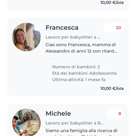
10,00 €/ora
Francesca
20
Lavoro per babysitter a Bologna
Ciao sono Francesca, mamma di
Alessandro di anni 12 con ritardo
cognitivo comportamentale e
starei cercando un/una
Numero di bambini: 2
babysitter/educatore disponibile
Età dei bambini:
Adolescente
dal lunedì al giovedì (lun. e
Ultima attività: 1 mese fa
merc...
10,00 €/ora
Michele
8
Lavoro per babysitter a Bologna
Siamo una famiglia alla ricerca di