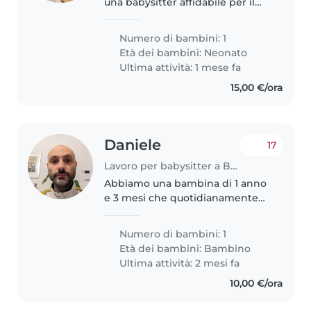
una babysitter affidabile per il
nostro bambino di un anno.
Cerchiamo qualcuno che sia a
Numero di bambini: 1
proprio agio con le faccende
Età dei bambini:
Neonato
domestiche e che possa
Ultima attività: 1 mese fa
intrattenere..
15,00 €/ora
Daniele
17
Lavoro per babysitter a Bologna
Abbiamo una bambina di 1 anno
e 3 mesi che quotidianamente
va al nido. Essendo però
entrambi genitori lavoratori e
Numero di bambini: 1
senza supporto di nonni
Età dei bambini:
Bambino
abbiamo bisogno di qualcuno
Ultima attività: 2 mesi fa
che ci possa..
10,00 €/ora