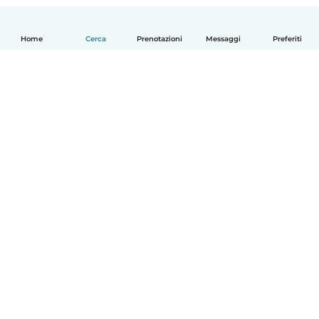
Home
Cerca
Prenotazioni
Messaggi
Preferiti
Italiano
Come funziona
Aiuto
Termini e privacy
Prezzi
Dati aziendali
Babysits per le aziende
Standard della community
© Babysits B.V.