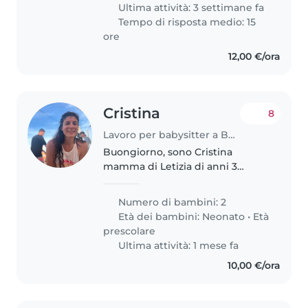
saltuariamente stare con lei alla
Ultima attività: 3 settimane fa
sera
Tempo di risposta medio: 15
ore
12,00 €/ora
Cristina
8
Lavoro per babysitter a Bologna
Buongiorno, sono Cristina
mamma di Letizia di anni 3
(quasi4). Dal 22.06 al 24.07 cerco
una persona affidabile che dal
Numero di bambini: 2
lunedì al giovedì vada a
Età dei bambini:
Neonato
•
Età
prendere mia figlia a scuola e/o
prescolare
al..
Ultima attività: 1 mese fa
10,00 €/ora