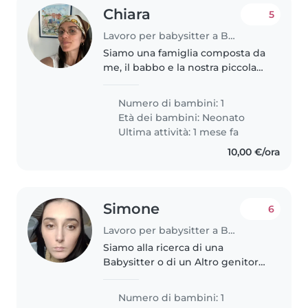
Chiara
5
Lavoro per babysitter a Bologna
Siamo una famiglia composta da
me, il babbo e la nostra piccola
bimba. Avremo bisogno di una
babysitter da settembre 2026
Numero di bambini: 1
che possa prendere la nostra
Età dei bambini:
Neonato
bimba al nido alle 18, la porti..
Ultima attività: 1 mese fa
10,00 €/ora
Simone
6
Lavoro per babysitter a Bologna
Siamo alla ricerca di una
Babysitter o di un Altro genitore
(mutuo-aiuto-tra-genitori) per il
nostro bambino di 9 mesi, che è
Numero di bambini: 1
energico, curioso e giocoso. Ci