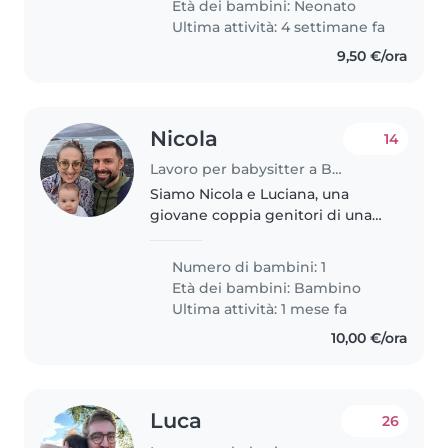
Età dei bambini:
Neonato
piacerebbe qualcuno che..
Ultima attività: 4 settimane fa
9,50 €/ora
Nicola
14
Lavoro per babysitter a Bologna
Siamo Nicola e Luciana, una
giovane coppia genitori di una
splendida bimba di nome Iole. La
famiglia si completa con un
Numero di bambini: 1
gatto. Cerchiamo una baby Sitter
Età dei bambini:
Bambino
che possa aiutarci nei momenti..
Ultima attività: 1 mese fa
10,00 €/ora
Luca
26