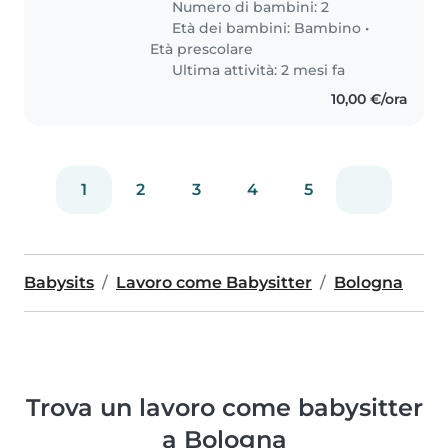
Numero di bambini: 2
indipendenti. Siamo una famiglia
Età dei bambini:
Bambino
•
multilingue (italiano, rumeno,
Età prescolare
russo..
Ultima attività: 2 mesi fa
10,00 €/ora
1
2
3
4
5
Babysits
Lavoro come Babysitter
Bologna
Trova un lavoro come babysitter
a Bologna