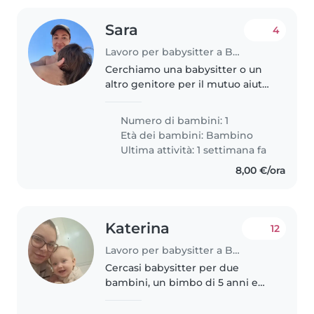
Sara
4
Lavoro per babysitter a Bologna
Cerchiamo una babysitter o un
altro genitore per il mutuo aiuto
tra genitori per il nostro
bambino di 3 anni. È una piccola
Numero di bambini: 1
esploratrice piena di energia e
Età dei bambini:
Bambino
sempre curiosa! Saremmo..
Ultima attività: 1 settimana fa
8,00 €/ora
Katerina
12
Lavoro per babysitter a Bologna
Cercasi babysitter per due
bambini, un bimbo di 5 anni e
una bimba di 1. I nostri figli sono
calmi, intelligenti e