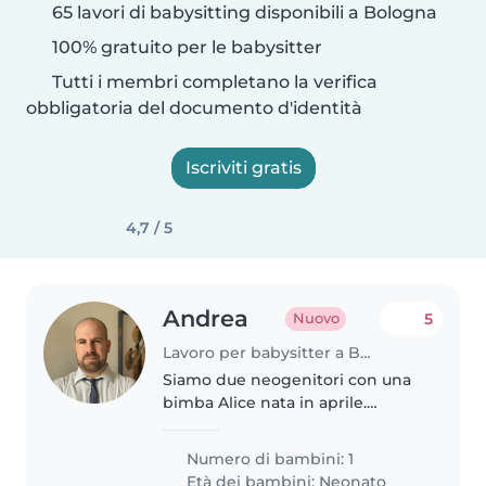
65 lavori di babysitting disponibili a Bologna
100% gratuito per le babysitter
Tutti i membri completano la verifica
obbligatoria del documento d'identità
Iscriviti gratis
4,7 / 5
Andrea
5
Nuovo
Lavoro per babysitter a Bologna
Siamo due neogenitori con una
bimba Alice nata in aprile.
Lavoriamo entrambi da casa
quindi ci servirebbe un aiuto per
Numero di bambini: 1
cercare di ritagliarci del tempo
Età dei bambini:
Neonato