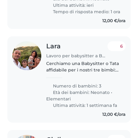
per concentrarci sul lavoro...
Ultima attività: ieri
Tempo di risposta medio: 1 ora
12,00 €/ora
Lara
6
Lavoro per babysitter a Bologna
Cerchiamo una Babysitter o Tata
affidabile per i nostri tre bimbi:
un neonato, un bimbo e una
bimba in età scolare. Dolci e
Numero di bambini: 3
curiosi, adorano giocare e
Età dei bambini:
Neonato
•
imparare. Preferiamo una figura..
Elementari
Ultima attività: 1 settimana fa
12,00 €/ora