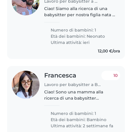
Lavoro per babysitter a Bologna
Ciao! Siamo alla ricerca di una
babysitter per nostra figlia nata a
luglio 2025 che possa garantirci
continuità fino ad almeno la
Numero di bambini: 1
materna. Preferibilmente
Età dei bambini:
Neonato
assunzione con contratto..
Ultima attività: ieri
12,00 €/ora
Francesca
10
Lavoro per babysitter a Bologna
Ciao! Sono una mamma alla
ricerca di una babysitter
affidabile per la mia bimba di 2
anni e mezzo, curiosa, loquace e
Numero di bambini: 1
molto affettuosa. Cerco qualcuno
Età dei bambini:
Bambino
che sia a proprio agio con la..
Ultima attività: 2 settimane fa