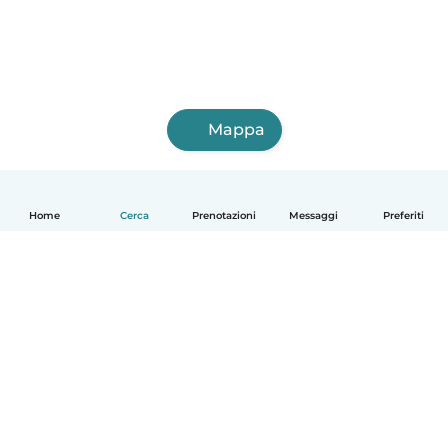
Mappa
Home
Cerca
Prenotazioni
Messaggi
Preferiti
Italiano
Come funziona
Aiuto
Termini e privacy
Prezzi
Dati aziendali
Babysits per le aziende