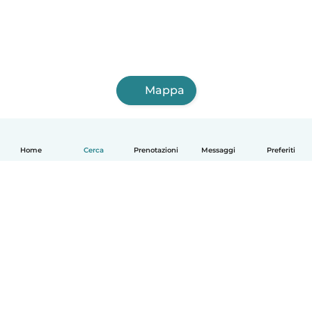
Mappa
Home
Cerca
Prenotazioni
Messaggi
Preferiti
Italiano
Come funziona
Aiuto
Termini e privacy
Prezzi
Dati aziendali
Babysits per le aziende