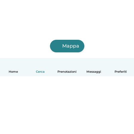
Mappa
Home
Cerca
Prenotazioni
Messaggi
Preferiti
Italiano
Come funziona
Aiuto
Termini e privacy
Prezzi
Dati aziendali
Babysits per le aziende