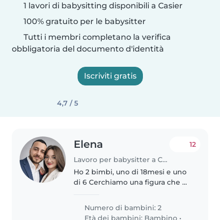
1 lavori di babysitting disponibili a Casier
100% gratuito per le babysitter
Tutti i membri completano la verifica
obbligatoria del documento d'identità
Iscriviti gratis
4,7 / 5
Elena
12
Lavoro per babysitter a Casier
Ho 2 bimbi, uno di 18mesi e uno
di 6 Cerchiamo una figura che mi
aiuti con quello più piccolo
mentro lavoro.
Numero di bambini: 2
Età dei bambini:
Bambino
•