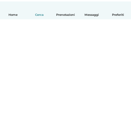
Home
Cerca
Prenotazioni
Messaggi
Preferiti
Italiano
Come funziona
Aiuto
Termini e privacy
Prezzi
Dati aziendali
Babysits per le aziende
Standard della community
© Babysits B.V.