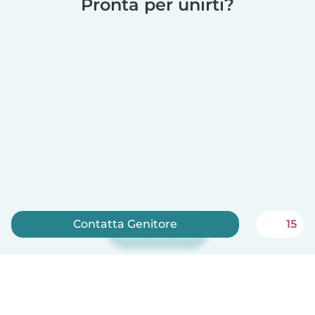
Pronta per unirti?
Contatta Genitore
15
Iscriviti ora
Babysits è gratuito per le babysitter!