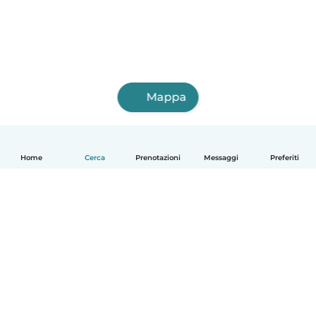
Mappa
Home
Cerca
Prenotazioni
Messaggi
Preferiti
Italiano
Come funziona
Aiuto
Termini e privacy
Prezzi
Dati aziendali
Babysits per le aziende