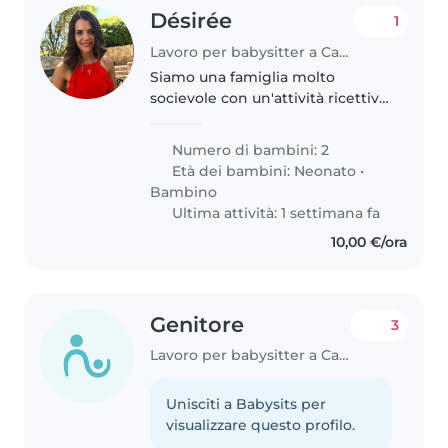
Désirée
1
Lavoro per babysitter a Castiglione della Pescaia
Siamo una famiglia molto
socievole con un'attività ricettiva
di ormai 8 anni. Abbiamo una
bimba di 3 anni e un bimbo di 3
Numero di bambini: 2
mesi e cerchiamo una persona di
Età dei bambini:
Neonato
•
compagnia per me che sono..
Bambino
Ultima attività: 1 settimana fa
10,00 €/ora
Genitore
3
Lavoro per babysitter a Castiglione della Pescaia
Unisciti a Babysits per
visualizzare questo profilo.