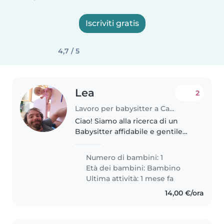
Iscriviti gratis
4,7 / 5
Lea
2
Lavoro per babysitter a Castiglione della Pescaia
Ciao! Siamo alla ricerca di un
Babysitter affidabile e gentile
per la nostra piccoloa curiosa e
amichevole. Siamo in vacanza a
Numero di bambini: 1
Castiglione della pescaia al
Età dei bambini:
Bambino
solemaremma .
Ultima attività: 1 mese fa
14,00 €/ora