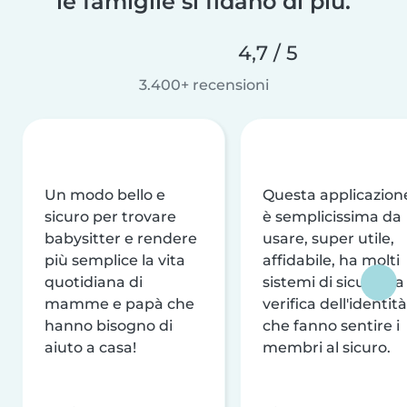
le famiglie si fidano di più.
4,7 / 5
3.400+ recensioni
Un modo bello e
Questa applicazion
sicuro per trovare
è semplicissima da
babysitter e rendere
usare, super utile,
più semplice la vita
affidabile, ha molti
quotidiana di
sistemi di sicurezza
mamme e papà che
verifica dell'identità
hanno bisogno di
che fanno sentire i
aiuto a casa!
membri al sicuro.