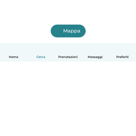
Mappa
Home
Cerca
Prenotazioni
Messaggi
Preferiti
Italiano
Come funziona
Aiuto
Termini e privacy
Prezzi
Dati aziendali
Babysits per le aziende
Standard della community