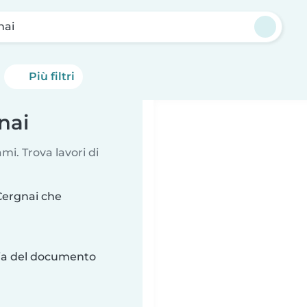
nai
Più filtri
nai
i. Trova lavori di
Cergnai che
ria del documento