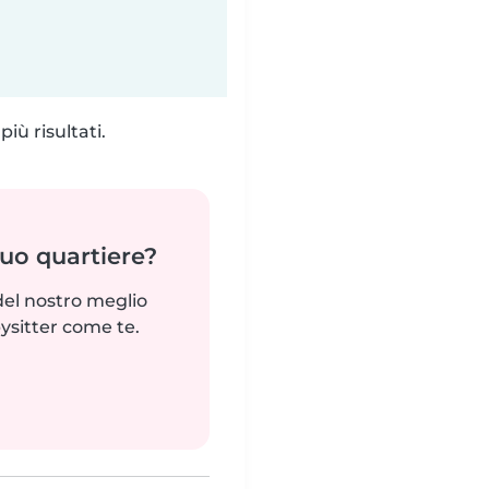
iù risultati.
tuo quartiere?
del nostro meglio
ysitter come te.