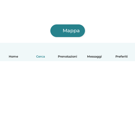
Mappa
Home
Cerca
Prenotazioni
Messaggi
Preferiti
Italiano
Come funziona
Aiuto
Termini e privacy
Prezzi
Dati aziendali
Babysits per le aziende
Standard della community