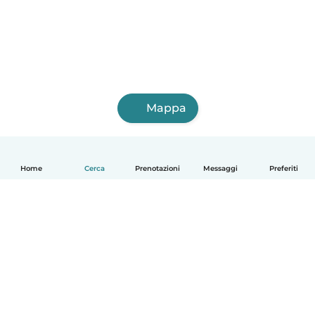
Mappa
Home
Cerca
Prenotazioni
Messaggi
Preferiti
Italiano
Come funziona
Aiuto
Termini e privacy
Prezzi
Dati aziendali
Babysits per le aziende