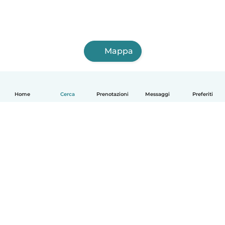
Mappa
Home
Cerca
Prenotazioni
Messaggi
Preferiti
Italiano
Come funziona
Aiuto
Termini e privacy
Prezzi
Dati aziendali
Babysits per le aziende
Standard della community