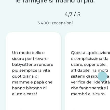
le famiglie si fidano di più.
4,7 / 5
3.400+ recensioni
Un modo bello e
Questa applicazion
sicuro per trovare
è semplicissima da
babysitter e rendere
usare, super utile,
più semplice la vita
affidabile, ha molti
quotidiana di
sistemi di sicurezza
mamme e papà che
verifica dell'identità
hanno bisogno di
che fanno sentire i
aiuto a casa!
membri al sicuro.