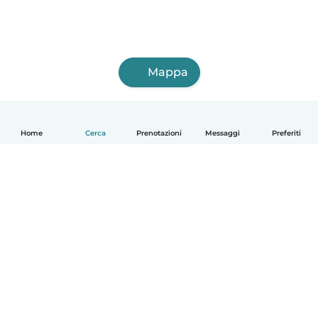
Mappa
Home
Cerca
Prenotazioni
Messaggi
Preferiti
Italiano
Come funziona
Aiuto
Termini e privacy
Prezzi
Dati aziendali
Babysits per le aziende
Standard della community