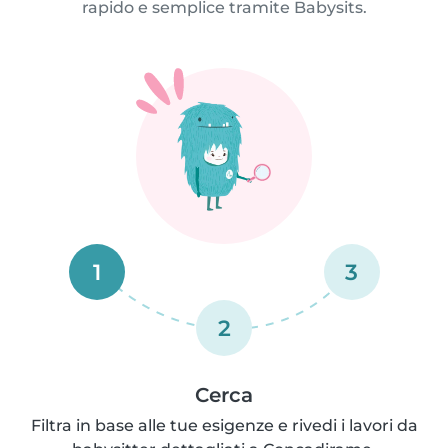
rapido e semplice tramite Babysits.
1
3
2
Cerca
Filtra in base alle tue esigenze e rivedi i lavori da