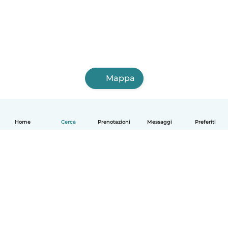
Mappa
Home
Cerca
Prenotazioni
Messaggi
Preferiti
Italiano
Come funziona
Aiuto
Termini e privacy
Prezzi
Dati aziendali
Babysits per le aziende