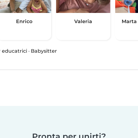
Enrico
Valeria
Marta 
 educatrici
·
Babysitter
Pronta per unirti?