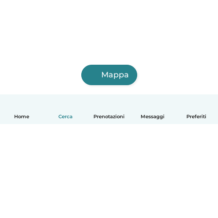
Mappa
Home
Cerca
Prenotazioni
Messaggi
Preferiti
Italiano
Come funziona
Aiuto
Termini e privacy
Prezzi
Dati aziendali
Babysits per le aziende