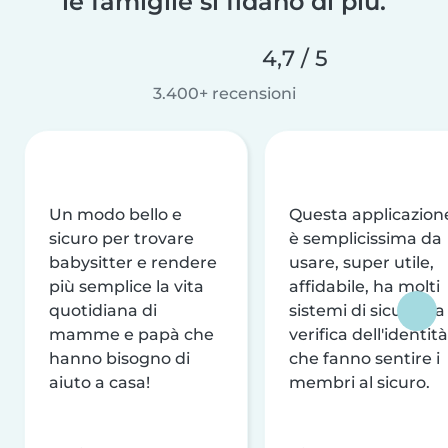
le famiglie si fidano di più.
4,7 / 5
3.400+ recensioni
Un modo bello e
Questa applicazion
sicuro per trovare
è semplicissima da
babysitter e rendere
usare, super utile,
più semplice la vita
affidabile, ha molti
quotidiana di
sistemi di sicurezza
mamme e papà che
verifica dell'identità
hanno bisogno di
che fanno sentire i
aiuto a casa!
membri al sicuro.