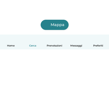
Mappa
Home
Cerca
Prenotazioni
Messaggi
Preferiti
Italiano
Come funziona
Aiuto
Termini e privacy
Prezzi
Dati aziendali
Babysits per le aziende
Standard della community