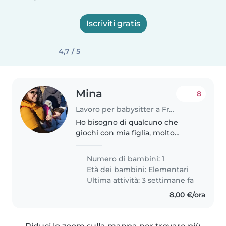
Iscriviti gratis
4,7 / 5
Mina
8
Lavoro per babysitter a Frattamaggiore
Ho bisogno di qualcuno che
giochi con mia figlia, molto
educata ma anche
estremamente energica. Le
Numero di bambini: 1
piace giocare con le bambole,
Età dei bambini:
Elementari
ballare, fare lavoretti. Bisogna
Ultima attività: 3 settimane fa
solo giocare con lei..
8,00 €/ora