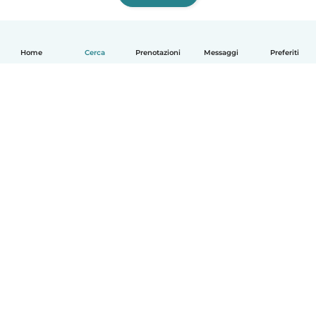
Home
Cerca
Prenotazioni
Messaggi
Preferiti
Italiano
Come funziona
Aiuto
Termini e privacy
Prezzi
Dati aziendali
Babysits per le aziende
Standard della community
© Babysits B.V.