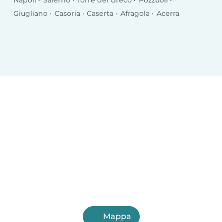
Napoli
Salerno
Torre del Greco
Pozzuoli
Giugliano
Casoria
Caserta
Afragola
Acerra
Mappa