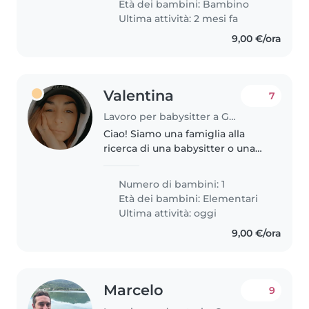
Età dei bambini:
Bambino
Ultima attività: 2 mesi fa
9,00 €/ora
Valentina
7
Lavoro per babysitter a Genova
Ciao! Siamo una famiglia alla
ricerca di una babysitter o una
tata affidabile per il nostro
bambino di 8 anni, che è
Numero di bambini: 1
energico, amichevole e
Età dei bambini:
Elementari
affettuoso. Cerchiamo qualcuno
Ultima attività: oggi
che sia a..
9,00 €/ora
Marcelo
9