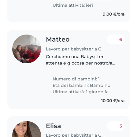
faccende leggere e
Ultima attività: ieri
preferibilmente..
9,00 €/ora
Matteo
6
Lavoro per babysitter a Genova
Cerchiamo una Babysitter
attenta e giocosa per nostro/a
piccolo/a di 2 anni, vivace e
affettuoso/a! Almeno 2 ore al
Numero di bambini: 1
giorno dal lunedì al sabato 12:30-
Età dei bambini:
Bambino
14:30
Ultima attività: 1 giorno fa
10,00 €/ora
Elisa
3
Lavoro per babysitter a Genova