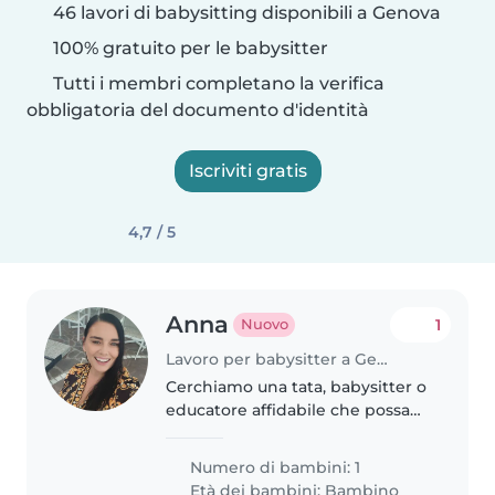
46 lavori di babysitting disponibili a Genova
100% gratuito per le babysitter
Tutti i membri completano la verifica
obbligatoria del documento d'identità
Iscriviti gratis
4,7 / 5
Anna
1
Nuovo
Lavoro per babysitter a Genova
Cerchiamo una tata, babysitter o
educatore affidabile che possa
giocare e tenere compagnia al
nostro bimbo di 3 anni. Dovrà
Numero di bambini: 1
essere a suo agio anche con
Età dei bambini:
Bambino