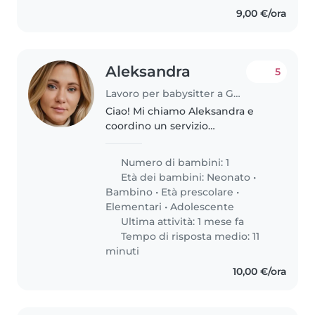
9,00 €/ora
Aleksandra
5
Lavoro per babysitter a Genova
Ciao! Mi chiamo Aleksandra e
coordino un servizio
professionale di babysitting a
Genova e dintorni. Sono
Numero di bambini: 1
appassionata di cura e supporto
Età dei bambini:
Neonato
•
ai bambini e lavoro con nanny
Bambino
•
Età prescolare
•
affidabili ed..
Elementari
•
Adolescente
Ultima attività: 1 mese fa
Tempo di risposta medio: 11
minuti
10,00 €/ora