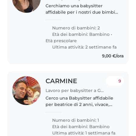
Cerchiamo una babysitter
affidabile per i nostri due bimbi,
principalmente per il piccolo di 1
anno e mezzo ed
Numero di bambini: 2
occasionalmente per un vivace
Età dei bambini:
Bambino
•
di 4.
Età prescolare
Ultima attività: 2 settimane fa
9,00 €/ora
CARMINE
9
Lavoro per babysitter a Genova
Cerco una Babysitter affidabile
per beatrice di 2 anni, vivace,
creativa e affwttuasa. Prediligo
una persona che sappia gestire
Numero di bambini: 1
con dolcezza e pazienza i bimbi
Età dei bambini:
Bambino
piccoli. Contattami..
Ultima attività: 1 settimana fa