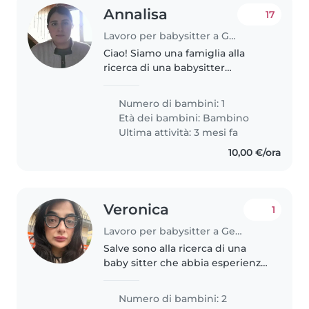
Annalisa
17
Lavoro per babysitter a Genova
Ciao! Siamo una famiglia alla
ricerca di una babysitter
affidabile per nostra figlia di 3
anni e mezzo. La nostra casa
Numero di bambini: 1
accoglie anche due gatti
Età dei bambini:
Bambino
amichevoli, quindi è importante
Ultima attività: 3 mesi fa
che..
10,00 €/ora
Veronica
1
Lavoro per babysitter a Genova
Salve sono alla ricerca di una
baby sitter che abbia esperienza
anche con bimbi con disabilità . I
miei bimbi hanno 3 e 5 anni
Numero di bambini: 2