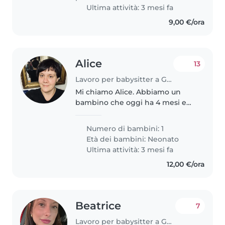
Ultima attività: 3 mesi fa
9,00 €/ora
Alice
13
Lavoro per babysitter a Genova
Mi chiamo Alice. Abbiamo un
bambino che oggi ha 4 mesi e
mezzo. Ci servirebbe, per iniziare,
una persona per i mesi di
Numero di bambini: 1
Maggio Giugno e Luglio, due
Età dei bambini:
Neonato
pomeriggi a settimana per un
Ultima attività: 3 mesi fa
totale..
12,00 €/ora
Beatrice
7
Lavoro per babysitter a Genova