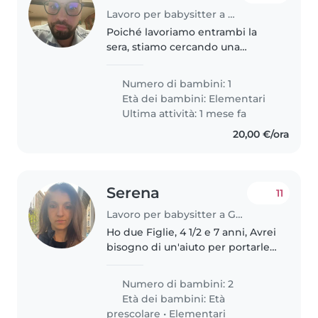
Lavoro per babysitter a Genova
Poiché lavoriamo entrambi la
sera, stiamo cercando una
babysitter che possa andare a
prendere la nostra bambina di 6
Numero di bambini: 1
anni a scuola e che possa
Età dei bambini:
Elementari
prendersi cura di lei dalle 17:00
Ultima attività: 1 mese fa
alle..
20,00 €/ora
Serena
11
Lavoro per babysitter a Genova
Ho due Figlie, 4 1/2 e 7 anni, Avrei
bisogno di un'aiuto per portarle
a scuola alla mattina,
Occasionalmente qualche volta
Numero di bambini: 2
andarle a prendere a scuola ed
Età dei bambini:
Età
adottare il mio arrivo
prescolare
•
Elementari