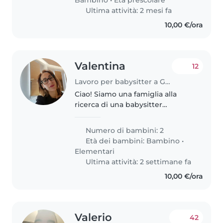
Ultima attività: 2 mesi fa
10,00 €/ora
Valentina
12
Lavoro per babysitter a Genova
Ciao! Siamo una famiglia alla
ricerca di una babysitter
affidabile per i nostri due figli, un
bambino in età prescolare e un
Numero di bambini: 2
bambino in età scolare. I nostri
Età dei bambini:
Bambino
•
figli sono calmi, curiosi..
Elementari
Ultima attività: 2 settimane fa
10,00 €/ora
Valerio
42