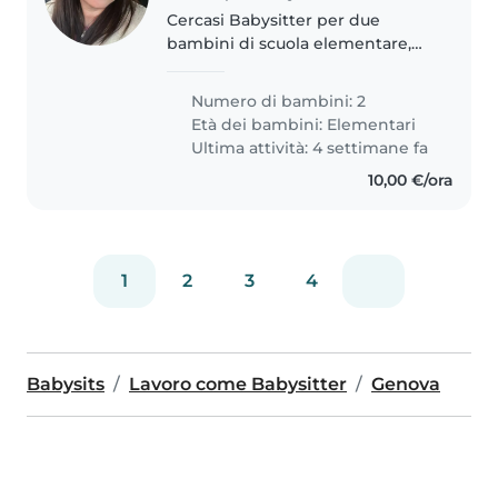
Cercasi Babysitter per due
bambini di scuola elementare,
energici, curiosi e creativi. La
nostra famiglia ha bisogno di
Numero di bambini: 2
qualcuno che possa prendersi
Età dei bambini:
Elementari
cura dei nostri figli a casa nostra...
Ultima attività: 4 settimane fa
10,00 €/ora
1
2
3
4
Babysits
Lavoro come Babysitter
Genova