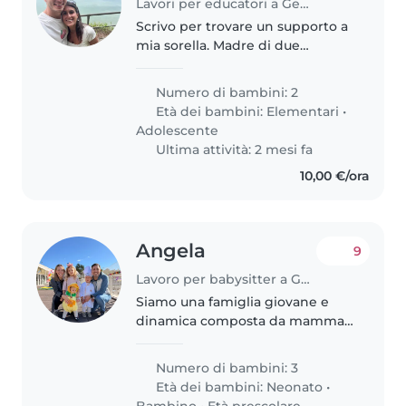
Lavori per educatori a Genova
Scrivo per trovare un supporto a
mia sorella. Madre di due
bambini, femmina di 7 e
maschio di 14. Il maschio è stto
Numero di bambini: 2
diagnosticato con adhd ed ha
Età dei bambini:
Elementari
•
gia un supporto psicologico,pero
Adolescente
purtroppo..
Ultima attività: 2 mesi fa
10,00 €/ora
Angela
9
Lavoro per babysitter a Genova
Siamo una famiglia giovane e
dinamica composta da mamma,
papà e 3 bimbi pieni di energia e
dolcezza: una bimba di 5 anni, un
Numero di bambini: 3
bimbo di 3 anni e la più piccola
Età dei bambini:
Neonato
•
di 1 anno. Papà lavora..
Bambino
•
Età prescolare