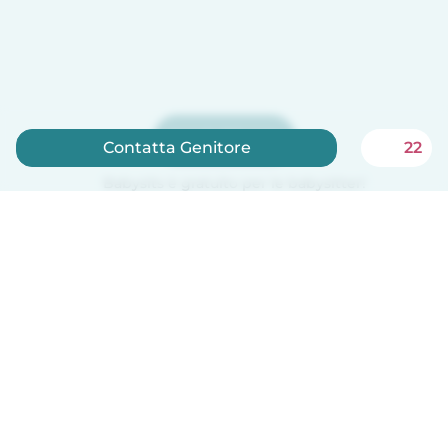
Iscriviti ora
Contatta Genitore
22
Babysits è gratuito per le babysitter!
Italiano
Come funziona
Aiuto
Termini e privacy
Prezzi
Dati aziendali
Babysits per le aziende