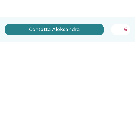
Contatta Aleksandra
6
Italiano
Come funziona
Aiuto
Termini e privacy
Prezzi
Dati aziendali
Babysits per le aziende
Standard della community