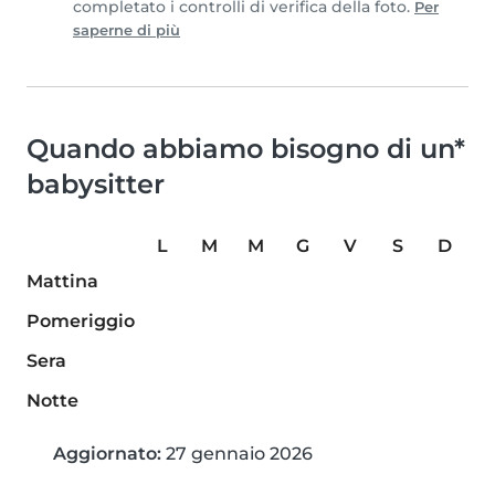
completato i controlli di verifica della foto.
Per
saperne di più
Quando abbiamo bisogno di un*
babysitter
L
M
M
G
V
S
D
Mattina
Pomeriggio
Sera
Notte
Aggiornato:
27 gennaio 2026