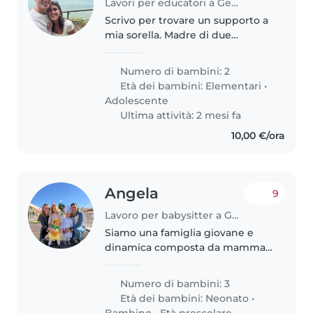
Lavori per educatori a Genova
Scrivo per trovare un supporto a
mia sorella. Madre di due
bambini, femmina di 7 e
maschio di 14. Il maschio è stto
Numero di bambini: 2
diagnosticato con adhd ed ha
Età dei bambini:
Elementari
•
gia un supporto psicologico,pero
Adolescente
purtroppo..
Ultima attività: 2 mesi fa
10,00 €/ora
Angela
9
Lavoro per babysitter a Genova
Siamo una famiglia giovane e
dinamica composta da mamma,
papà e 3 bimbi pieni di energia e
dolcezza: una bimba di 5 anni, un
Numero di bambini: 3
bimbo di 3 anni e la più piccola
Età dei bambini:
Neonato
•
di 1 anno. Papà lavora..
Bambino
•
Età prescolare