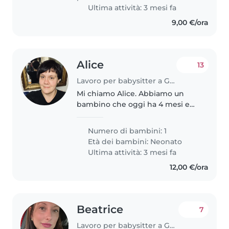
Ultima attività: 3 mesi fa
9,00 €/ora
Alice
13
Lavoro per babysitter a Genova
Mi chiamo Alice. Abbiamo un
bambino che oggi ha 4 mesi e
mezzo. Ci servirebbe, per iniziare,
una persona per i mesi di
Numero di bambini: 1
Maggio Giugno e Luglio, due
Età dei bambini:
Neonato
pomeriggi a settimana per un
Ultima attività: 3 mesi fa
totale..
12,00 €/ora
Beatrice
7
Lavoro per babysitter a Genova