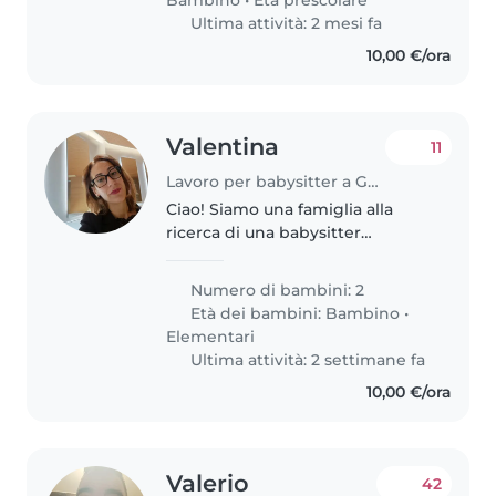
Ultima attività: 2 mesi fa
10,00 €/ora
Valentina
11
Lavoro per babysitter a Genova
Ciao! Siamo una famiglia alla
ricerca di una babysitter
affidabile per i nostri due figli, un
bambino in età prescolare e un
Numero di bambini: 2
bambino in età scolare. I nostri
Età dei bambini:
Bambino
•
figli sono calmi, curiosi..
Elementari
Ultima attività: 2 settimane fa
10,00 €/ora
Valerio
42