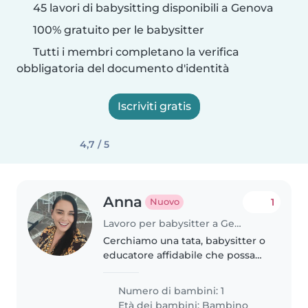
45 lavori di babysitting disponibili a Genova
100% gratuito per le babysitter
Tutti i membri completano la verifica
obbligatoria del documento d'identità
Iscriviti gratis
4,7 / 5
Anna
1
Nuovo
Lavoro per babysitter a Genova
Cerchiamo una tata, babysitter o
educatore affidabile che possa
giocare e tenere compagnia al
nostro bimbo di 3 anni. Dovrà
Numero di bambini: 1
essere a suo agio anche con
Età dei bambini:
Bambino