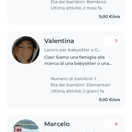
Età dei bambini:
Bambino
Ultima attività: 2 mesi fa
9,00 €/ora
Valentina
7
Lavoro per babysitter a Genova
Ciao! Siamo una famiglia alla
ricerca di una babysitter o una
tata affidabile per il nostro
bambino di 8 anni, che è
Numero di bambini: 1
energico, amichevole e
Età dei bambini:
Elementari
affettuoso. Cerchiamo qualcuno
Ultima attività: 2 giorni fa
che sia a..
9,00 €/ora
Marcelo
9