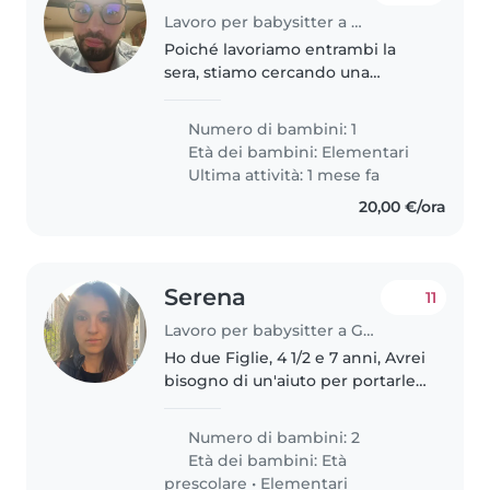
Lavoro per babysitter a Genova
Poiché lavoriamo entrambi la
sera, stiamo cercando una
babysitter che possa andare a
prendere la nostra bambina di 6
Numero di bambini: 1
anni a scuola e che possa
Età dei bambini:
Elementari
prendersi cura di lei dalle 17:00
Ultima attività: 1 mese fa
alle..
20,00 €/ora
Serena
11
Lavoro per babysitter a Genova
Ho due Figlie, 4 1/2 e 7 anni, Avrei
bisogno di un'aiuto per portarle
a scuola alla mattina,
Occasionalmente qualche volta
Numero di bambini: 2
andarle a prendere a scuola ed
Età dei bambini:
Età
adottare il mio arrivo
prescolare
•
Elementari