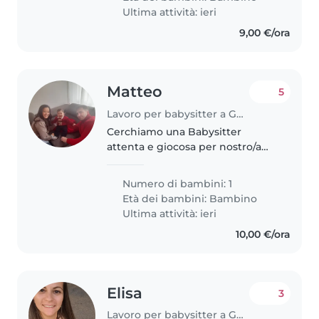
faccende leggere e
Ultima attività: ieri
preferibilmente..
9,00 €/ora
Matteo
5
Lavoro per babysitter a Genova
Cerchiamo una Babysitter
attenta e giocosa per nostro/a
piccolo/a di 2 anni, vivace e
affettuoso/a! Almeno 2 ore al
Numero di bambini: 1
giorno dal lunedì al sabato 12:30-
Età dei bambini:
Bambino
14:30
Ultima attività: ieri
10,00 €/ora
Elisa
3
Lavoro per babysitter a Genova