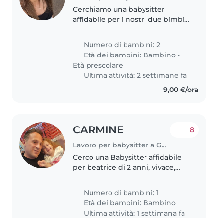
Cerchiamo una babysitter
affidabile per i nostri due bimbi,
principalmente per il piccolo di 1
anno e mezzo ed
Numero di bambini: 2
occasionalmente per un vivace
Età dei bambini:
Bambino
•
di 4.
Età prescolare
Ultima attività: 2 settimane fa
9,00 €/ora
CARMINE
8
Lavoro per babysitter a Genova
Cerco una Babysitter affidabile
per beatrice di 2 anni, vivace,
creativa e affwttuasa. Prediligo
una persona che sappia gestire
Numero di bambini: 1
con dolcezza e pazienza i bimbi
Età dei bambini:
Bambino
piccoli. Contattami..
Ultima attività: 1 settimana fa