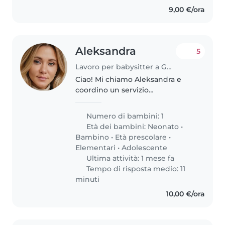
9,00 €/ora
Aleksandra
5
Lavoro per babysitter a Genova
Ciao! Mi chiamo Aleksandra e
coordino un servizio
professionale di babysitting a
Genova e dintorni. Sono
Numero di bambini: 1
appassionata di cura e supporto
Età dei bambini:
Neonato
•
ai bambini e lavoro con nanny
Bambino
•
Età prescolare
•
affidabili ed..
Elementari
•
Adolescente
Ultima attività: 1 mese fa
Tempo di risposta medio: 11
minuti
10,00 €/ora