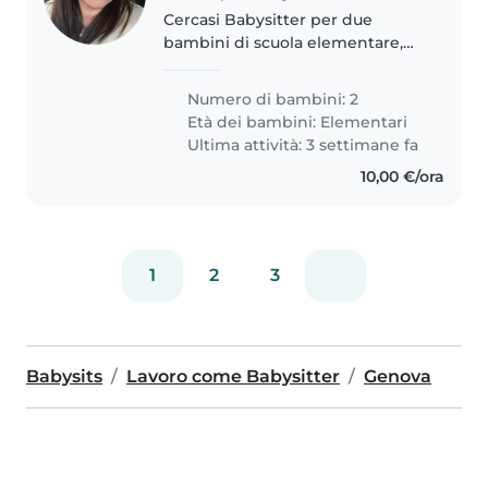
Cercasi Babysitter per due
bambini di scuola elementare,
energici, curiosi e creativi. La
nostra famiglia ha bisogno di
Numero di bambini: 2
qualcuno che possa prendersi
Età dei bambini:
Elementari
cura dei nostri figli a casa nostra...
Ultima attività: 3 settimane fa
10,00 €/ora
1
2
3
Babysits
Lavoro come Babysitter
Genova