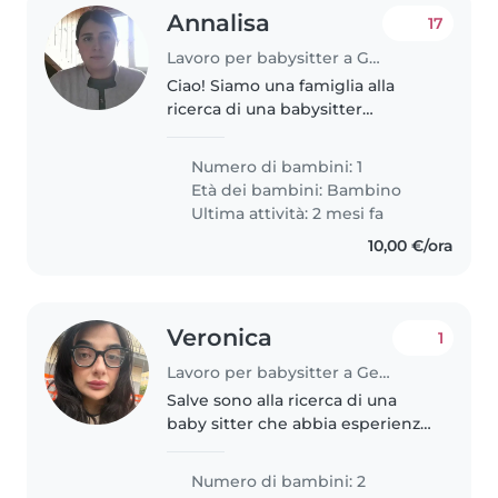
Annalisa
17
Lavoro per babysitter a Genova
Ciao! Siamo una famiglia alla
ricerca di una babysitter
affidabile per nostra figlia di 3
anni e mezzo. La nostra casa
Numero di bambini: 1
accoglie anche due gatti
Età dei bambini:
Bambino
amichevoli, quindi è importante
Ultima attività: 2 mesi fa
che..
10,00 €/ora
Veronica
1
Lavoro per babysitter a Genova
Salve sono alla ricerca di una
baby sitter che abbia esperienza
anche con bimbi con disabilità . I
miei bimbi hanno 3 e 5 anni
Numero di bambini: 2